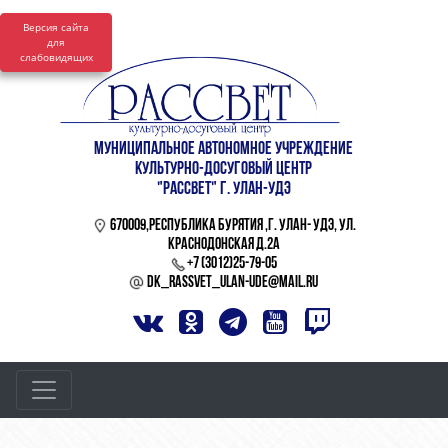
Версия сайта
для
слабовидящих
МУНИЦИПАЛЬНОЕ АВТОНОМНОЕ УЧРЕЖДЕНИЕ
КУЛЬТУРНО-ДОСУГОВЫЙ ЦЕНТР
"РАССВЕТ" Г. УЛАН-УДЭ
670009,Республика Бурятия ,г. Улан- Удэ, ул.
Краснодонская д.2а
+7 (3012)2​5-79-05
dk_rassvet_ulan-ude@mail.ru