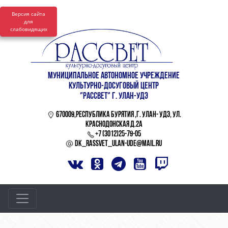
Версия сайта
для
слабовидящих
МУНИЦИПАЛЬНОЕ АВТОНОМНОЕ УЧРЕЖДЕНИЕ
КУЛЬТУРНО-ДОСУГОВЫЙ ЦЕНТР
"РАССВЕТ" Г. УЛАН-УДЭ
670009,Республика Бурятия ,г. Улан- Удэ, ул.
Краснодонская д.2а
+7 (3012)2​5-79-05
dk_rassvet_ulan-ude@mail.ru